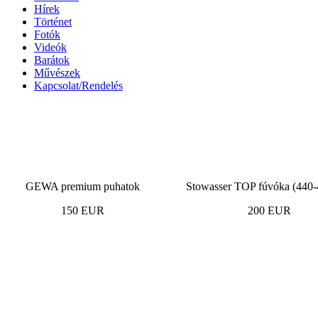
Hírek
Történet
Fotók
Videók
Barátok
Művészek
Kapcsolat/Rendelés
GEWA premium puhatok
Stowasser TOP fúvóka (440-
150 EUR
200 EUR