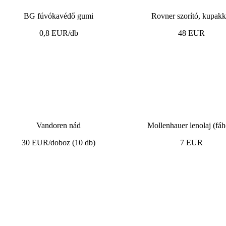
BG fúvókavédő gumi
Rovner szorító, kupakk
0,8 EUR/db
48 EUR
Vandoren nád
Mollenhauer lenolaj (fáh
30 EUR/doboz (10 db)
7 EUR