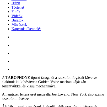
Hírek
Történet
Fotók
Videók
Barátok
Művészek
Kapcsolat/Rendelés
A
TAROPHONE
típusú tárogatót a szaxofon fogásait követve
alakíttuk ki, kibővítve a Golden Voice mechanikáját zárt
billentyűkkel és kisujj mechanikával.
A hangszer fejlesztését inspirálta Joe Lovano, New York első számú
szaxofonművésze.
Általában azok a zenészek kedvelik, akik szaxofonon játszanak