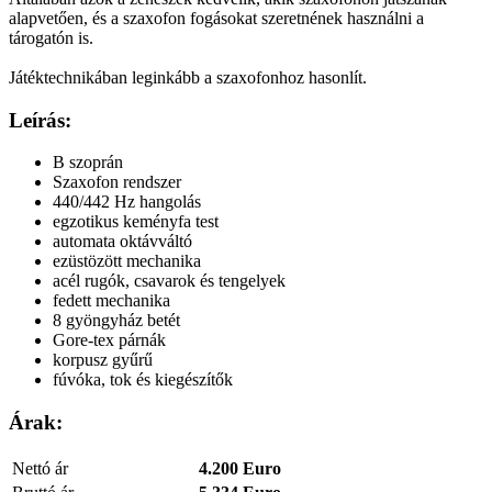
alapvetően, és a szaxofon fogásokat szeretnének használni a
tárogatón is.
Játéktechnikában leginkább a szaxofonhoz hasonlít.
Leírás:
B szoprán
Szaxofon rendszer
440/442 Hz hangolás
egzotikus keményfa test
automata oktávváltó
ezüstözött mechanika
acél rugók, csavarok és tengelyek
fedett mechanika
8 gyöngyház betét
Gore-tex párnák
korpusz gyűrű
fúvóka, tok és kiegészítők
Árak:
Nettó ár
4.200 Euro